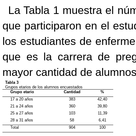
La Tabla 1 muestra el nú
que participaron en el est
los estudiantes de enferme
que es la carrera de pr
mayor cantidad de alumnos
Tabla 3
Grupos etarios de los alumnos encuestados
Grupo etario
Cantidad
%
17 a 20 años
383
42,40
21 a 24 años
360
39,80
25 a 27 años
103
11,39
28 a 31 años
58
6,41
Total
904
100
Fuente: Encuesta Aplicada en la PUCESE.