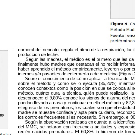
corporal del neonato, regula el ritmo de la respiración, faci
producción de leche.
Según las madres, el médico es el primero que les da as
finalmente hubo madres que destacan el no recibir inform
haber aprendido el método empíricamente, leyeron o por e
internos y/o pasantes de enfermería o de medicina (Figura 3
Sobre el conocimiento de cómo aplicar la técnica del M
sobre el método y cómo se lo ejecuta (35,29%) mientr
conocen contextos como la posición en que se coloca al ne
método, cuánto dura la técnica, quién puede realizarlo, 
desconocen; el 9,80% conoce los signos de alarma del neo
puedan llevarlo a casa y continuar en ella el método y 82,
el egreso de los prematuros, los cuales son que el estado 
madre se muestre confiada y apta para cuidarlo, reconozc
los controles frecuentes si es necesario. Sin embargo, el 90
Según la observación realizada en
cuanto a la identifi
del MMC, se notaron con frecuencia actitudes y expresio
recién
nacidos prematuros. El 60,8% lo hicieron de forma