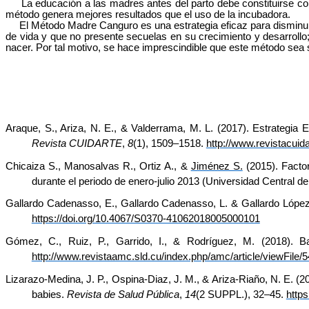
La educación a las madres antes del parto debe constituirse com
método genera mejores resultados que el uso de la incubadora.
El Método Madre Canguro es una estrategia eficaz para disminuir 
de vida y que no presente secuelas en su crecimiento y desarrol
nacer. Por tal motivo, se hace imprescindible que este método sea s
Araque, S., Ariza, N. E., & Valderrama
, M. L. (2017). Estrategia
Revista CUIDARTE
,
8
(1), 1509–1518.
http://www.revistacuid
Chicaiza S., Manosalvas R., Ortiz A., &
Jiménez S.
(2015). Factor
durante el periodo de enero-julio 2013 (Universidad Central 
Gallardo Cadenasso, E., Gallardo Cadenasso, L. & Gallardo López
https://doi.org/10.4067/S0370-41062018005000101
Gómez, C., Ruiz, P., Garrido, I., & Rodríguez, M. (2018). B
http://www.revistaamc.sld.cu/index.php/amc/article/viewFile/
Lizarazo-Medina, J. P., Ospina-Diaz, J. M., & Ariza-Riaño, N. E. (2
babies.
Revista de Salud Pública
,
14
(2 SUPPL.), 32–45.
http