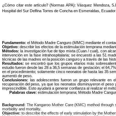
¿Cómo citar este artículo? (Normas APA):
Vásquez Mendoza, S.E
Hospital del Sur Delfina Torres de Concha en Esmeraldas, Ecuador
Fundamento:
el Método Madre Canguro (MMC) mediante el contacto 
Objetivo:
describir los efectos de la estimulación temprana mediant
Métodos:
la investigación fue de tipo mixta (Cuan / cual), con al
intervención en la fase intrahospitalaria; se
encuestó
a
las
51
mad
técnicas de las
madres
en
la
posición
canguro
y
a
través de las hist
Resultados:
se encontró que los grupos etarios más sobresalien
estudio fueron desde las 28 a 36,5 semanas de gestación; el 64,7%
en el procedimiento; solamente cinco neonatos de hasta las 35 se
aumentó de
peso.
Conclusiones:
las adolescentes fueron un grupo relevante en e
recuperación
del
peso, ya que los neonatos disminuyeron el peso 
imprescindible. Esto ayudará a generar confianza al realizar el mét
Palabras clave:
estimulación temprana; Método Madre Canguro
Background
: The Kangaroo Mother Care (KMC) method through sk
morbidity and mortality.
Objective:
to describe the effects of early stimulation by the Mot