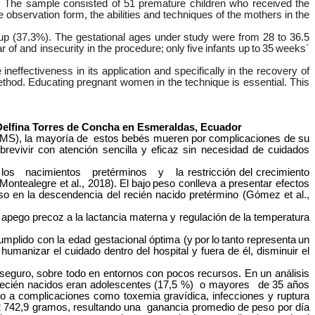
e. The sample consisted of 51 premature children who received the
 observation form, the abilities and techniques of the mothers in the
oup (37.3%). The gestational ages under study were from 28 to 36.5
r of and insecurity in the procedure;
only
five
infants
up
to
35
weeks´
neffectiveness in its application and specifically in the recovery of
thod. Educating pregnant women in the technique is essential. This
Delfina Torres de Concha en Esmeraldas, Ecuador
OMS), la mayoría de
estos bebés mueren por complicaciones de su
evivir con atención sencilla y eficaz sin necesidad de cuidados
los nacimientos pretérminos y
la restricción del crecimiento
Montealegre et al., 2018).
El
bajo
peso conlleva a presentar efectos
uso en la descendencia del recién nacido pretérmino (Gómez et al.,
el apego precoz a la lactancia materna y regulación de la temperatura
umplido con la edad gestacional óptima (y
por
lo
tanto
representa
un
umanizar el cuidado dentro del hospital y fuera de él, disminuir el
seguro, sobre todo en entornos con pocos recursos. En un análisis
 recién nacidos eran adolescentes (17,5 %) o mayores
de 35 años
ndo a complicaciones como toxemia gravídica, infecciones y ruptura
2 742,9 gramos, resultando una ganancia promedio de peso por día