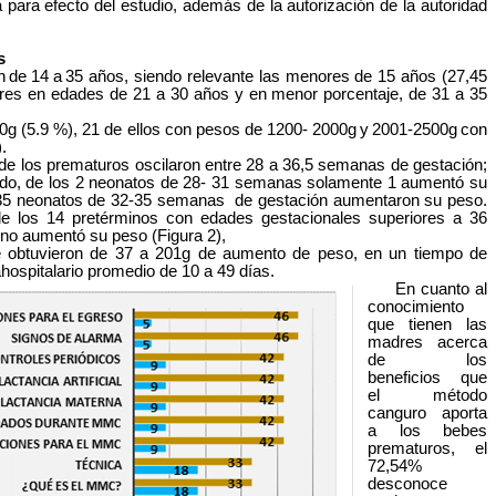
ra efecto del estudio, además de la autorización de la autoridad
s
n
de
14
a
35 años, siendo relevante las menores de 15 años (27,45
res en edades de 21 a 30 años y en menor porcentaje, de 31 a 35
0g (5.9 %), 21 de ellos con pesos de 1200- 2000g
y
2001-2500g
con
).
los prematuros oscilaron entre 28 a 36,5 semanas de gestación;
todo, de los 2 neonatos de 28- 31 semanas solamente 1 aumentó su
 35 neonatos de 32-35 semanas
de
gestación aumentaron su peso.
e los 14 pretérminos con edades gestacionales superiores a 36
no aumentó su peso (Figura 2),
 obtuvieron de 37 a 201g de aumento de peso, en un tiempo de
ahospitalario promedio de 10 a 49 días.
En cuanto al
conocimiento
que tienen las
madres acerca
de
los
beneficios
que
el
método
canguro aporta
a los bebes
prematuros, el
72,54%
desconoce