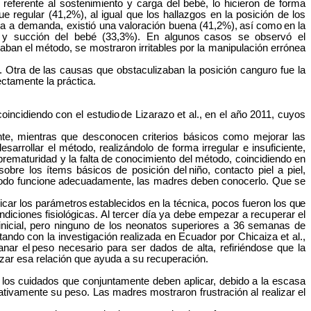
 referente al sostenimiento y carga del
bebé, lo hicieron de forma
e regular (41,2%), al igual que los hallazgos en la posición de los
na a demanda, existió una valoración buena
(41,2%),
así
como
en
la
 y succión del bebé (33,3%). En algunos
casos se observó el
zaban el método, se mostraron irritables por la manipulación errónea
Otra de las causas que obstaculizaban la posición canguro fue la
ectamente la
práctica.
oincidiendo con el estudio
de Lizarazo et al., en el año 2011, cuyos
te, mientras que desconocen criterios básicos como mejorar las
sarrollar el método, realizándolo de forma irregular e insuficiente,
 prematuridad y la falta de conocimiento del método, coincidiendo en
sobre los ítems básicos de posición del
niño, contacto piel a piel,
do funcione adecuadamente, las madres deben conocerlo. Que se
icar los parámetros
establecidos en la técnica, pocos fueron los
que
ndiciones fisiológicas. Al tercer día ya debe empezar a recuperar el
icial, pero ninguno de los neonatos superiores a 36 semanas de
ando con la investigación realizada en Ecuador por Chicaiza et al.,
anar el
peso necesario para ser dados de alta, refiriéndose que la
rzar esa relación que ayuda a su
recuperación.
 los cuidados que conjuntamente deben aplicar, debido a la escasa
tivamente su peso. Las madres mostraron frustración al realizar el