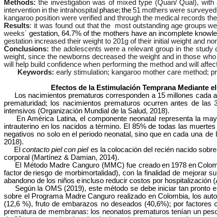
Methods:
the investigation was of mixed type (Quan/ Qual), with
intervention
in
the
intrahospital
phase
; t
he
51
mothers
were surveyed i
kangaroo position were verified and through the medical records th
Results
: it was found out that the
most outstanding
age
groups
we
weeks´
gestation, 64.7% of the mothers have an incomplete knowl
gestation increased their weight to 201g of their initial weight and n
Conclusions:
the adolescents were a relevant group in the study du
weight, since the newborns decreased the weight and in those who 
will help build confidence when performing the method and will affec
Keywords:
early stimulation; kangaroo mother care method; p
Efectos de la Estimulación Temprana Mediante e
Los nacimientos
prematuros
corresponden a 15 millones cada 
prematuridad; los nacimientos prematuros ocurren antes de las 
intensivos (Organización Mundial de la Salud, 2018).
En América Latina, el componente neonatal representa la mayor
intrauterino en los nacidos a término. El 85% de todas las muerte
negativos no solo
en
el
periodo
neonatal,
sino
que
en
cada una de 
2018).
El
contacto piel con piel
es la colocación del recién nacido sobre
corporal (Martínez & Damian, 2014).
El Método Madre Canguro (MMC) fue creado
en
1978
en
Colom
factor
de
riesgo de morbimortalidad), con la finalidad de mejorar
su
abandono de los niños e
incluso reducir costos por
hospitalización 
Según la OMS (2019), este método se debe iniciar tan pronto el 
sobre el Programa Madre Canguro realizado en Colombia, los aut
(12,6 %), fruto de embarazos no deseados (40,6%); por factores co
prematura de membranas: los neonatos prematuros tenían un peso