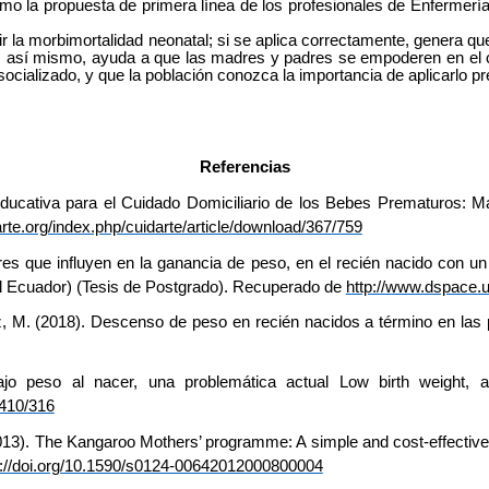
o la propuesta de primera línea de los profesionales de Enfermería
la morbimortalidad neonatal; si se aplica correctamente, genera qu
lo; así mismo, ayuda a que las madres y padres se empoderen en el 
ocializado, y que la población conozca la importancia de aplicarlo p
Referencias
 Educativa para el Cuidado Domiciliario de los Bebes Prematuros:
arte.org/index.php/cuidarte/article/download/367/759
es que influyen en la ganancia de peso, en el recién nacido con un
del Ecuador) (Tesis de Postgrado). Recuperado de
http://www.dspace.
, M. (2018). Descenso de peso en recién nacidos a término en las 
ajo peso al nacer, una problemática actual Low birth weight, 
5410/316
013).
The Kangaroo Mothers’ programme: A simple and cost-effective a
s://doi.org/10.1590/s0124-00642012000800004