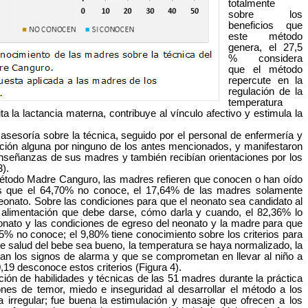
totalmente
sobre los
beneficios que
este método
genera, el 27,5
% considera
que el método
repercute en la
regulación de la
temperatura
lita la lactancia materna, contribuye al vínculo afectivo y
estimula la
esoría sobre la técnica, seguido por el personal de enfermería y
ación alguna por ninguno de los antes mencionados, y manifestaron
nseñanzas de sus madres y también recibían orientaciones por los
).
étodo Madre Canguro, las madres refieren que conocen o han oído
as que el 64,70% no conoce, el 17,64% de las madres solamente
onato. Sobre las condiciones para que el neonato sea candidato al
la alimentación que debe darse, cómo darla y cuando, el 82,36% lo
nato y las condiciones de egreso del neonato y la madre para que
35% no conoce; el 9,80% tiene conocimiento sobre los criterios para
de salud del bebe sea bueno, la temperatura se haya normalizado, la
an los signos de alarma y que se comprometan en llevar al niño a
,19 desconoce estos criterios (Figura 4).
cación de habilidades y técnicas de las 51 madres durante la práctica
nes de temor, miedo e inseguridad al desarrollar el método a los
 irregular;
fue
buena
la
estimulación y masaje que ofrecen a los