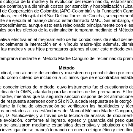
cológica de la madre y la evolución del recién nacido, estabiliza
e contribuye a disminuir costos por atención y hospitalización (Lizar
l de Cooperación de Colombia (APC-Colombia) y la Fundación Cang
das, en el Hospital del Sur Delfina Torres
de
Concha,
se
experimen
te se ejecuta el manejo clínico estandarizado MMC. Sin embargo, ex
procedimiento, aunque esto está relacionado principalmente con el es
les
son
los
efectos
de la estimulación temprana mediante el Método
iva efectiva en el mejoramiento de las condiciones de salud del neo
cipalmente la interacción en el vínculo madre-hijo;
además, dismin
son las madres y sus hijos prematuros quienes al usar este método ev
n temprana mediante el Método Madre Canguro del recién
nacido
prem
Método
dinal, con alcance descriptivo y muestreo no probabilístico por con
ndo como criterio de inclusión a 51 niños que se encontraban
establ
 de conocimientos del método, cuyo instrumento fue el cuestionari
ctica de la OMS, adaptado para las madres de los prematuros. El for
 madre, mientras que la segunda sección dispone de 28 afirmaciones
 de respuesta aparecen
como
SI
o
NO,
a
cada
respuesta
se le otorgó
 la ficha de observación se verificaron las habilidades y técn
os orientados a los estándares del Manual Método Madre Canguro,
ar
, D=
Insuficiente
; y a través de la técnica de análisis de documento
e evolución, conforme al ingreso, egreso y ganancia del peso que a
os se analizaron mediante estadística descriptiva y tabulados en M
a investigación se manejó tomando en cuenta el rigor ético y científic