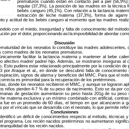
prematuros cuando están en contacto piel a piel (56,9%);
regular (37,3%). La posición de las madres en la técnica fu
bebés canguro (45,1%). Con relación a la lactancia mater
extracción
de leche materna (37,3%), forma de agarre
iento y actitud de los bebés canguro al momento que las madres reali
lo con el miedo, inseguridad y falta de conocimiento del método. 
ción por el dolor,
proporcionando
así
la
imposibilidad
de abordar corr
Discusión
maturidad de los neonatos lo constituye las madres adolescentes, c
es como madres de los neonatos
prematuros.
mente facilitar la lactancia materna y mantener al bebe calien
lo afectivo madre/ padre/ hijo. Además, se mostraron inseguras al de
to. Esto pudiera estar relacionado principalmente por la condición de
 por Araque et al., en donde se descubrió falta de conocimiento 
espiración, signos de alarma y beneficios del
MMC. Para que el méto
correcta es primordial para la recuperación de los pretérminos.
as, donde los neonatos recibieron el MMC, y aunque se lograron apl
os niños pierden 4-7 % de su peso de nacimiento
. Esto se da por co
emanas de gestación aumentaron su peso hasta 201g de su peso in
he materna exclusiva y un mínimo combinado con artificial, contrast
ía
fue
en
un
promedio
de
60
días, el tiempo en que alcanzaron a g
 por el vínculo que se desarrolla con el neonato, lo que permite refo
Conclusiones
ntificó un déficit de conocimientos respecto al método, técnicas y
el programa. Los recién nacidos pretérminos no aumentaron significa
tranquilidad de los recién nacidos.