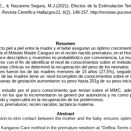
., & Nazareno Segura, M.J
.(2021).
Efectos de la Estimulación T
.
Revista Científica Hallazgos21, 6
(2), 148-157. http://revistas.puces
Resumen
piel a piel entre la madre y el bebé aseguran un óptimo crecimiento 
e el Método Madre Canguro en el recién nacido prematuro, en el Hosp
cance descriptivo y muestreo no probabilístico por conveniencia. La 
res
con
el
fin de
identificar
el
nivel
de
conocimientos
sobre el método.
orias clínicas se determinó la recuperación del peso de los
neonatos.
tes fueron los de las madres menores de 15 años (27,5%), seguid
 de las madres tiene un
nivel incompleto de conocimientos sobre el 
manas de gestación aumentaron su peso hasta 201g de su peso inici
l estudio por el poco conocimiento que tenían sobre el MMC, adem
y en los que lo incrementaron se generó por autonomía y no como p
odo y repercutirá en la recuperación de los pretérminos.
; prematuros; recién nacidos; lactancia materna.
Abstract
in-to-skin contact between the mother and the baby ensures optim
her Kangaroo Care method in the premature newborn at “Delfina Torres