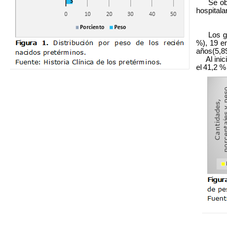
Se obtuv
hospitalar
Los grup
%), 19 e
años
(5,8
Al inici
el
41,2 %