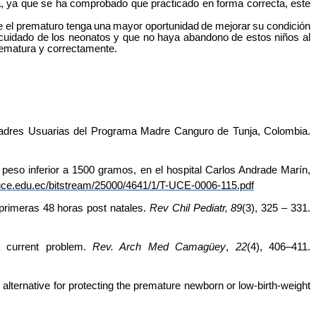
, ya que se ha comprobado que practicado en forma correcta, este
e el prematuro tenga
una
mayor
oportunidad
de
mejorar
su condición
cuidado de los neonatos y que no haya abandono de estos niños al
rematura y
correctamente.
 Madres Usuarias del Programa Madre Canguro de Tunja, Colombia.
 peso inferior a 1500 gramos, en el hospital Carlos Andrade Marín,
uce.edu.ec/bitstream/25000/4641/1/T-UCE-0006-115.pdf
primeras 48 horas post natales.
Rev Chil Pediatr, 89
(3), 325 – 331.
a current problem.
Rev. Arch Med Camagüey
,
22
(4), 406–411.
lternative for protecting the premature newborn or low-birth-weight