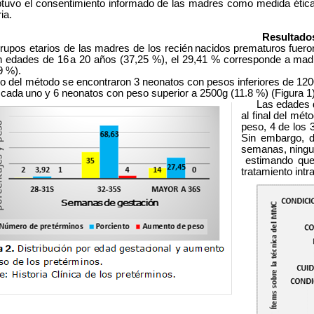
o el consentimiento informado de las madres como medida ética pa
ia.
Resultado
os etarios de las madres de los recién
nacidos
prematuros
fuero
n edades de 16
a 20 años (37,25 %), el 29,41 % corresponde a mad
9 %).
o del método se encontraron 3 neonatos con pesos inferiores de 120
cada
uno y 6 neonatos con peso superior a 2500g (11.8 %) (Figura
1
Las edades de 
al final del mé
peso, 4 de los
Sin embargo, d
semanas,
ningu
estimando que
tratamiento intr