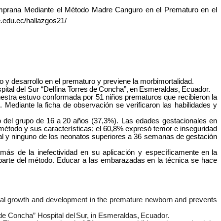
emprana Mediante el Método Madre Canguro en el Prematuro en el
e.edu.ec/hallazgos21/
y desarrollo en el prematuro y previene la morbimortalidad.
ital del Sur “Delfina Torres
de
Concha”,
en
Esmeraldas,
Ecuador.
muestra estuvo conformada por 51 niños prematuros que recibieron la
 Mediante la ficha de observación se verificaron las habilidades y
o
del
grupo
de
16
a
20
años
(37,3%). Las edades gestacionales en
método y sus características; el 60,8% expresó temor e inseguridad
al y ninguno de los neonatos superiores a 36 semanas de gestación
ás de la inefectividad en su aplicación y específicamente
en
la
arte del
método. Educar a las embarazadas en la técnica se hace
al growth and development in the premature newborn and prevents
 de Concha” Hospital del
Sur, in Esmeraldas,
Ecuador.