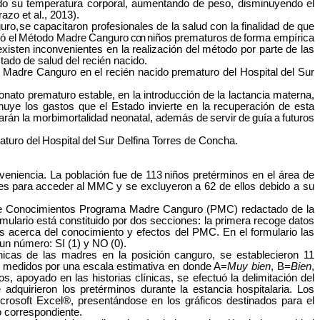
ndo su temperatura corporal, aumentando de peso, disminuyendo el
azo et al., 2013).
uro,
se capacitaron profesionales de la salud con la finalidad de que
tó
el
Método Madre
Canguro
con
niños
prematuros
de
forma empírica
isten inconvenientes en la realización del método por parte de las
tado de salud del recién
nacido.
 Madre Canguro en el recién nacido prematuro del Hospital del Sur
nato prematuro estable, en la introducción de la lactancia materna,
uye los gastos que el Estado invierte en la recuperación de esta
itarán la morbimortalidad neonatal, además de
servir
de
guía
a
futuros
aturo
del
Hospital
del
Sur Delfina Torres de
Concha.
veniencia. La población fue de 113
niños pretérminos en el área de
es
para
acceder
al
MMC
y se excluyeron a 62 de ellos debido a su
o de Conocimientos Programa Madre Canguro (PMC) redactado de la
mulario está constituido por dos secciones: la primera recoge datos
 acerca del conocimiento y efectos del PMC. En el formulario las
 un número: SI (1) y NO
(0).
icas de las madres en la posición canguro, se establecieron 11
medidos
por
una
escala
estimativa en donde A=
Muy bien
, B=
Bien
,
s, apoyado en las historias clínicas, se efectuó la delimitación del
dquirieron los pretérminos durante la estancia hospitalaria. Los
icrosoft Excel®, presentándose en los gráficos destinados para el
o correspondiente.