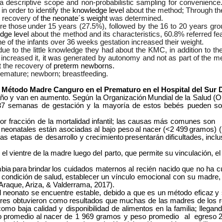
 a descriptive scope and non-probabilistic sampling for convenienc
n order to identify the
knowledge level
about the method; Through the
e recovery of
the neonate´s weight
was
determined.
re
those
under
15 years (27.5%), followed by the 16 to 20 years gr
edge level
about the method and its characteristics, 60.8% referred fea
one of the infants over 36 weeks gestation increased their weight.
e to the little knowledge they had about the KMC, in addition to the i
increased it,
it w
as generated by autonomy and not as part of the me
t the recovery of
preterm newborns.
remature; newborn; breastfeeding.
l Método Madre Canguro en el Prematuro en el Hospital del Sur 
año y van en aumento. Según la Organización
Mundial de la Salud (
37 semanas de gestación y la mayoría de estos bebés pueden sobr
 fracción de la mortalidad
infantil;
las
causas
más
comunes son 
s neonatales están asociadas al bajo peso
al
nacer
(<2
499
gramos) (
las etapas de desarrollo
y
crecimiento
presentarán
dificultades,
incl
 el vientre de la madre luego del parto, que permite su vinculación, 
bia
para
brindar
los cuidados maternos al recién nacido que no ha c
condición
de
salud,
establecer
un vínculo emocional con su madre, h
(Araque, Ariza, & Valderrama, 2017).
neonato se encuentre estable, debido a que es un método eficaz
y 
ores obtuvieron como resultados que muchas de las madres de los
mo baja calidad y disponibilidad de alimentos en la familia; llega
 promedio al nacer
de
1
969
gramos
y
peso
promedio
al egreso 