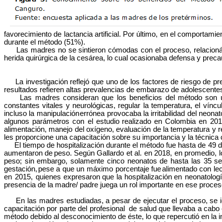
favorecimiento de lactancia artificial. Por último, en el comportam
durante el método
(51%).
Las madres no se sintieron cómodas con el proceso, relacionándo
herida quirúrgica de la cesárea, lo cual ocasionaba defensa y precau
La investigación reflejó que uno de los factores de riesgo de pre
resultados refieren altas prevalencias de embarazo de adolescent
Las madres consideran que los beneficios del método son única
constantes vitales y neurológicas, regular la temperatura, el víncu
incluso la manipulación
errónea provocaba la irritabilidad del neona
algunos parámetros con el estudio
realizado en Colombia en 2013
alimentación, manejo del oxígeno, evaluación de la temperatura y r
les proporcione una capacitación sobre su importancia y la técnica 
El tiempo de hospitalización durante el método fue hasta de 49 dí
aumentaron
de
peso.
Según Gallardo et al. en 2018,
en promedio, l
peso; sin embargo, solamente cinco neonatos de hasta las 35 s
gestación,
pese a que un máximo porcentaje fue
alimentado con lec
en 2015, quienes
expresaron
que
la
hospitalización
en neonatolog
presencia de la madre/ padre juega un rol importante en ese proceso
En las madres estudiadas, a pesar de ejecutar el proceso, se ide
capacitación por parte del profesional
de salud que llevaba a cabo 
método debido al desconocimiento de éste, lo que repercutió en la in