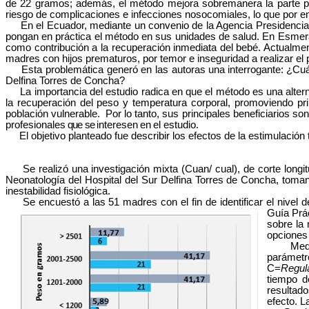
de 22 gramos; además, el método mejora sobremanera la parte psi
riesgo de complicaciones e infecciones nosocomiales, lo que por end
En el Ecuador, mediante un convenio de la Agencia Presidencia
pongan en práctica el método en sus unidades de salud. En Esmeral
como contribución a la recuperación inmediata del bebé. Actualmen
madres con hijos prematuros, por temor e inseguridad a realizar el 
Esta problemática generó en las autoras una
interrogante:
¿Cuá
Delfina Torres de
Concha?
La importancia del estudio radica en que el método es una alternat
la recuperación del peso y temperatura corporal, promoviendo prin
población vulnerable. Por lo tanto, sus principales beneficiarios 
profesionales
que se
interesen
en
el
estudio.
El objetivo planteado fue describir los efectos de la estimulació
Se realizó una investigación mixta (Cuan/ cual), de corte longitu
Neonatología del Hospital del Sur Delfina Torres de Concha, toma
inestabilidad
fisiológica.
Se encuestó a las 51 madres con el fin de identificar el nivel
Guía
Prá
sobre la
opciones
Mediante
parámetr
C=
Regul
tiempo d
resultad
efecto. L