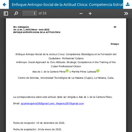
Enfoque Antropo-Social de la Actitud Cívica: Competencia Estratégica en la Formación del Ciudadano- Profesional Cubano