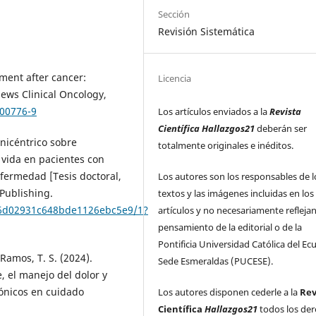
Sección
Revisión Sistemática
irment after cancer:
Licencia
ews Clinical Oncology,
-00776-9
Los artículos enviados a la
Revista
Científica Hallazgos21
deberán ser
unicéntrico sobre
totalmente originales e inéditos.
e vida en pacientes con
fermedad [Tesis doctoral,
Los autores son los responsables de l
 Publishing.
textos y las imágenes incluidas en los
36d02931c648bde1126ebc5e9/1?
artículos y no necesariamente reflejan
pensamiento de la editorial o de la
Pontificia Universidad Católica del Ec
Ramos, T. S. (2024).
Sede Esmeraldas (PUCESE).
, el manejo del dolor y
rónicos en cuidado
Los autores disponen cederle a la
Rev
Científica
Hallazgos21
todos los de