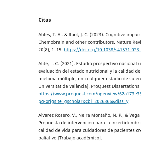
Citas
Ahles, T. A., & Root, J. C. (2023). Cognitive impa
Chemobrain and other contributors. Nature Revi
20(8), 1–15.
https://doi.org/10.1038/s41571-023
Alite, L. C. (2021). Estudio prospectivo nacional 
evaluación del estado nutricional y la calidad d
mieloma múltiple, en cualquier estadio de su en
Universitat de València]. ProQuest Dissertations
https://www.proquest.com/openview/62a173e
pq-origsite=gscholar&cbl=2026366&diss=y
Álvarez Rosero, V., Neira Montaño, N. P., & Vega 
Propuesta de intervención para la incertidumbre
calidad de vida para cuidadores de pacientes c
paliativo [Trabajo académico].