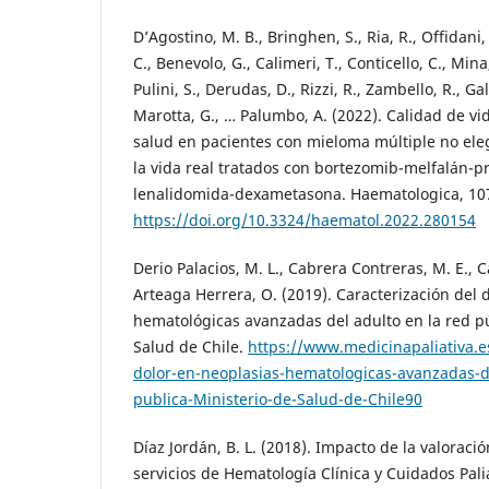
D’Agostino, M. B., Bringhen, S., Ria, R., Offidani, 
C., Benevolo, G., Calimeri, T., Conticello, C., Mina, 
Pulini, S., Derudas, D., Rizzi, R., Zambello, R., Ga
Marotta, G., … Palumbo, A. (2022). Calidad de vi
salud en pacientes con mieloma múltiple no eleg
la vida real tratados con bortezomib-melfalán-p
lenalidomida-dexametasona. Haematologica, 107
https://doi.org/10.3324/haematol.2022.280154
Derio Palacios, M. L., Cabrera Contreras, M. E., 
Arteaga Herrera, O. (2019). Caracterización del 
hematológicas avanzadas del adulto en la red pú
Salud de Chile.
https://www.medicinapaliativa.e
dolor-en-neoplasias-hematologicas-avanzadas-de
publica-Ministerio-de-Salud-de-Chile90
Díaz Jordán, B. L. (2018). Impacto de la valoraci
servicios de Hematología Clínica y Cuidados Pali