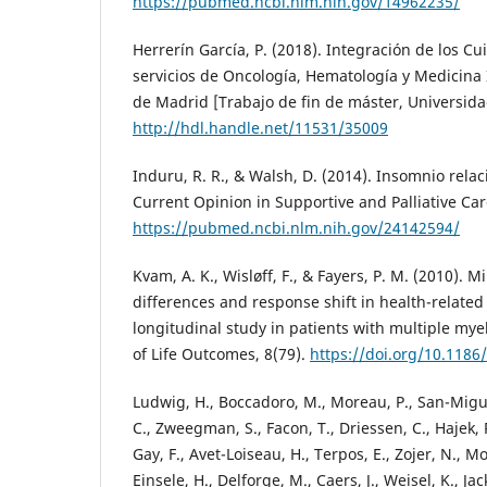
https://pubmed.ncbi.nlm.nih.gov/14962235/
Herrerín García, P. (2018). Integración de los Cu
servicios de Oncología, Hematología y Medicina
de Madrid [Trabajo de fin de máster, Universidad
http://hdl.handle.net/11531/35009
Induru, R. R., & Walsh, D. (2014). Insomnio rela
Current Opinion in Supportive and Palliative Car
https://pubmed.ncbi.nlm.nih.gov/24142594/
Kvam, A. K., Wisløff, F., & Fayers, P. M. (2010). 
differences and response shift in health-related q
longitudinal study in patients with multiple my
of Life Outcomes, 8(79).
https://doi.org/10.1186
Ludwig, H., Boccadoro, M., Moreau, P., San-Miguel
C., Zweegman, S., Facon, T., Driessen, C., Hajek,
Gay, F., Avet-Loiseau, H., Terpos, E., Zojer, N., M
Einsele, H., Delforge, M., Caers, J., Weisel, K., Jac