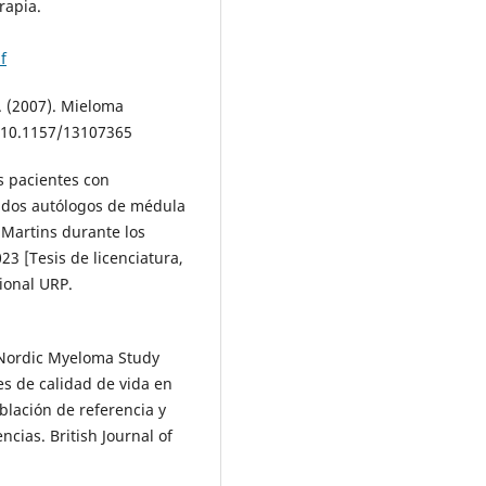
rapia.
f
F. (2007). Mieloma
: 10.1157/13107365
os pacientes con
ados autólogos de médula
 Martins durante los
3 [Tesis de licenciatura,
ional URP.
& Nordic Myeloma Study
es de calidad de vida en
lación de referencia y
ncias. British Journal of