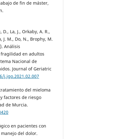
abajo de fin de máster,
n.
 D., La, J., Orkaby, A. R.,
, J. M., Do, N., Brophy, M.
). Análisis
fragilidad en adultos
stema Nacional de
dos. Journal of Geriatric
6/j.jgo.2021.02.007
 tratamiento del mieloma
 y factores de riesgo
dad de Murcia.
8420
ógico en pacientes con
l manejo del dolor.