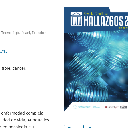
 Tecnológica Isael, Ecuador
.715
tiple, cáncer,
na enfermedad compleja
alidad de vida. Aunque los
d en oncología, su