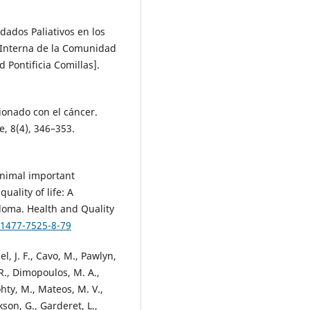
idados Paliativos en los
 Interna de la Comunidad
 Pontificia Comillas].
cionado con el cáncer.
e, 8(4), 346–353.
Minimal important
uality of life: A
eloma. Health and Quality
/1477-7525-8-79
, J. F., Cavo, M., Pawlyn,
 R., Dimopoulos, M. A.,
ohty, M., Mateos, M. V.,
kson, G., Garderet, L.,