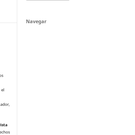
Navegar
os
 el
uador,
ista
rechos