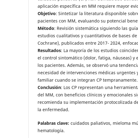
aplicación específica en MM requiere mayor evi
Objetivo
: Sintetizar la literatura disponible sob
pacientes con MM, evaluando su potencial benef
Método
: Revisión sistemática siguiendo las guí
estudios cualitativos y cuantitativos de bases d
Cochrane), publicados entre 2017- 2024, enfoca
Resultados
: La mayoría de los estudios coincid
el control sintomático (dolor, fatiga, náuseas) y 
los pacientes. Además, se observó una tendenc
necesidad de intervenciones médicas urgentes y
familiar cuando se integran CP tempranamente.
Conclusión
: Los CP representan una herramient
del MM, con beneficios clínicos y emocionales sig
recomienda su implementación protocolizada d
la enfermedad.
Palabras clave:
cuidados paliativos, mieloma mú
hematología.