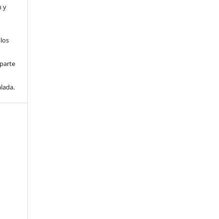
n y
 los
parte
lada.