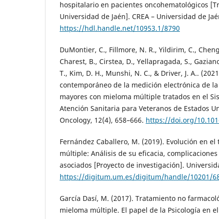
hospitalario en pacientes oncohematológicos [Tr
Universidad de Jaén]. CREA – Universidad de Jaé
https://hdl.handle.net/10953.1/8790
DuMontier, C., Fillmore, N. R., Yildirim, C., Cheng,
Charest, B., Cirstea, D., Yellapragada, S., Gaziano
T., Kim, D. H., Munshi, N. C., & Driver, J. A.. (2021
contemporáneo de la medición electrónica de la 
mayores con mieloma múltiple tratados en el Si
Atención Sanitaria para Veteranos de Estados Uni
Oncology, 12(4), 658–666.
https://doi.org/10.101
Fernández Caballero, M. (2019). Evolución en el
múltiple: Análisis de su eficacia, complicaciones
asociados [Proyecto de investigación]. Universi
https://digitum.um.es/digitum/handle/10201/6
García Dasí, M. (2017). Tratamiento no farmacol
mieloma múltiple. El papel de la Psicología en e