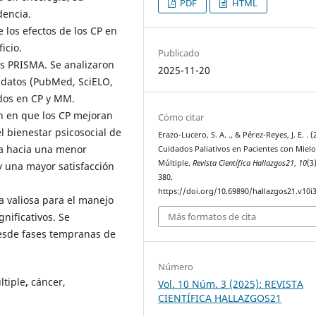
PDF
HTML
dencia.
re los efectos de los CP en
icio.
Publicado
as PRISMA. Se analizaron
2025-11-20
e datos (PubMed, SciELO,
dos en CP y MM.
en en que los CP mejoran
Cómo citar
el bienestar psicosocial de
Erazo-Lucero, S. A. ., & Pérez-Reyes, J. E. . (
ia hacia una menor
Cuidados Paliativos en Pacientes con Miel
Múltiple.
Revista Científica Hallazgos21
,
10
(3
 una mayor satisfacción
380.
https://doi.org/10.69890/hallazgos21.v10i
a valiosa para el manejo
Más formatos de cita
nificativos. Se
esde fases tempranas de
Número
ltiple
,
cáncer,
Vol. 10 Núm. 3 (2025): REVISTA
CIENTÍFICA HALLAZGOS21