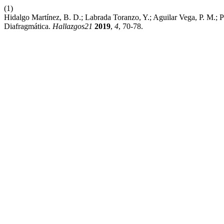
(1)
Hidalgo Martínez, B. D.; Labrada Toranzo, Y.; Aguilar Vega, P. M.;
Diafragmática.
Hallazgos21
2019
,
4
, 70-78.