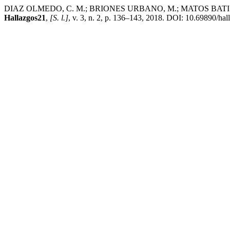
DIAZ OLMEDO, C. M.; BRIONES URBANO, M.; MATOS BATISTA, Y. Pr
Hallazgos21
,
[S. l.]
, v. 3, n. 2, p. 136–143, 2018. DOI: 10.69890/hal