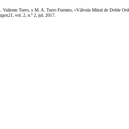
 A. Valiente Turro, y M. A. Turro Fuentes, «Válvula Mitral de Doble O
azgos21
, vol. 2, n.º 2, jul. 2017.