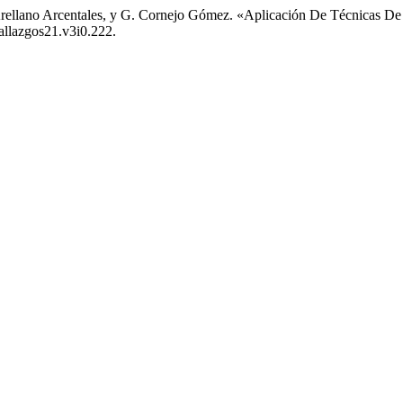
 M. Arellano Arcentales, y G. Cornejo Gómez. «Aplicación De Técnicas 
hallazgos21.v3i0.222.