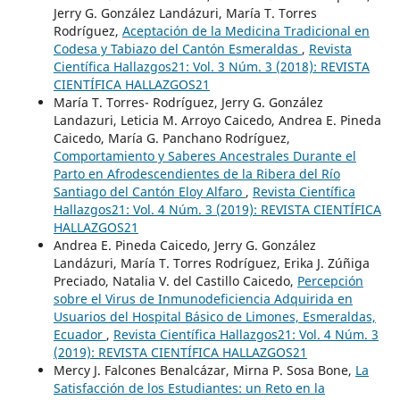
Jerry G. González Landázuri, María T. Torres
Rodríguez,
Aceptación de la Medicina Tradicional en
Codesa y Tabiazo del Cantón Esmeraldas
,
Revista
Científica Hallazgos21: Vol. 3 Núm. 3 (2018): REVISTA
CIENTÍFICA HALLAZGOS21
María T. Torres- Rodríguez, Jerry G. González
Landazuri, Leticia M. Arroyo Caicedo, Andrea E. Pineda
Caicedo, María G. Panchano Rodríguez,
Comportamiento y Saberes Ancestrales Durante el
Parto en Afrodescendientes de la Ribera del Río
Santiago del Cantón Eloy Alfaro
,
Revista Científica
Hallazgos21: Vol. 4 Núm. 3 (2019): REVISTA CIENTÍFICA
HALLAZGOS21
Andrea E. Pineda Caicedo, Jerry G. González
Landázuri, María T. Torres Rodríguez, Erika J. Zúñiga
Preciado, Natalia V. del Castillo Caicedo,
Percepción
sobre el Virus de Inmunodeficiencia Adquirida en
Usuarios del Hospital Básico de Limones, Esmeraldas,
Ecuador
,
Revista Científica Hallazgos21: Vol. 4 Núm. 3
(2019): REVISTA CIENTÍFICA HALLAZGOS21
Mercy J. Falcones Benalcázar, Mirna P. Sosa Bone,
La
Satisfacción de los Estudiantes: un Reto en la