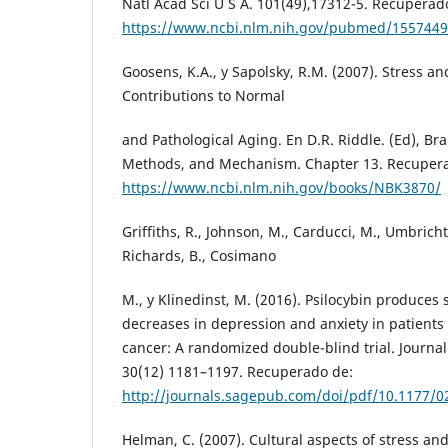
Natl Acad Sci U S A. 101(49),17312-5. Recuperad
https://www.ncbi.nlm.nih.gov/pubmed/155744
Goosens, K.A., y Sapolsky, R.M. (2007). Stress an
Contributions to Normal
and Pathological Aging. En D.R. Riddle. (Ed), Br
Methods, and Mechanism. Chapter 13. Recuper
https://www.ncbi.nlm.nih.gov/books/NBK3870/
Griffiths, R., Johnson, M., Carducci, M., Umbricht
Richards, B., Cosimano
M., y Klinedinst, M. (2016). Psilocybin produces
decreases in depression and anxiety in patients 
cancer: A randomized double-blind trial. Journa
30(12) 1181–1197. Recuperado de:
http://journals.sagepub.com/doi/pdf/10.1177/
Helman, C. (2007). Cultural aspects of stress and