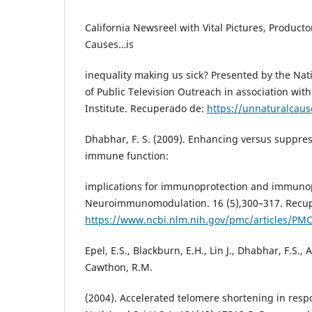
California Newsreel with Vital Pictures, Producto
Causes…is
inequality making us sick? Presented by the Nat
of Public Television Outreach in association with
Institute. Recuperado de:
https://unnaturalcaus
Dhabhar, F. S. (2009). Enhancing versus suppress
immune function:
implications for immunoprotection and immuno
Neuroimmunomodulation. 16 (5),300–317. Recu
https://www.ncbi.nlm.nih.gov/pmc/articles/PM
Epel, E.S., Blackburn, E.H., Lin J., Dhabhar, F.S., 
Cawthon, R.M.
(2004). Accelerated telomere shortening in respon