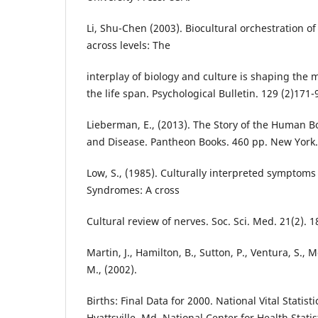
Li, Shu-Chen (2003). Biocultural orchestration of
across levels: The
interplay of biology and culture is shaping the
the life span. Psychological Bulletin. 129 (2)171-
Lieberman, E., (2013). The Story of the Human Bo
and Disease. Pantheon Books. 460 pp. New York.
Low, S., (1985). Culturally interpreted symptom
Syndromes: A cross
Cultural review of nerves. Soc. Sci. Med. 21(2). 1
Martin, J., Hamilton, B., Sutton, P., Ventura, S.,
M., (2002).
Births: Final Data for 2000. National Vital Statist
Hyattsville, Md. National Center for Health Statis