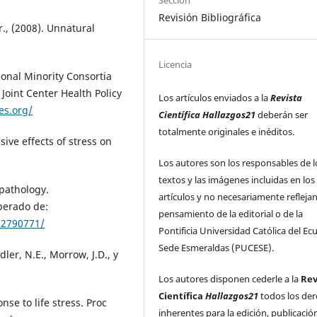
Sección
Revisión Bibliográfica
r., (2008). Unnatural
Licencia
ional Minority Consortia
 Joint Center Health Policy
Los artículos enviados a la
Revista
es.org/
Científica Hallazgos21
deberán ser
totalmente originales e inéditos.
ive effects of stress on
Los autores son los responsables de l
textos y las imágenes incluidas en los
pathology.
artículos y no necesariamente reflejan
perado de:
pensamiento de la editorial o de la
C2790771/
Pontificia Universidad Católica del Ec
Sede Esmeraldas (PUCESE).
Adler, N.E., Morrow, J.D., y
Los autores disponen cederle a la
Rev
Científica
Hallazgos21
todos los de
se to life stress. Proc
inherentes para la edición, publicació