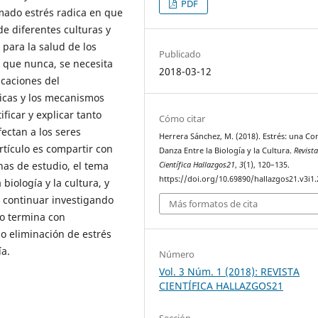
PDF
mado estrés radica en que
de diferentes culturas y
para la salud de los
Publicado
que nunca, se necesita
2018-03-12
icaciones del
icas y los mecanismos
ficar y explicar tanto
Cómo citar
ectan a los seres
Herrera Sánchez, M. (2018). Estrés: una Co
rtículo es compartir con
Danza Entre la Biología y la Cultura.
Revist
nas de estudio, el tema
Científica Hallazgos21
,
3
(1), 120–135.
https://doi.org/10.69890/hallazgos21.v3i1
biología y la cultura, y
a continuar investigando
Más formatos de cita
o termina con
 o eliminación de estrés
ía.
Número
Vol. 3 Núm. 1 (2018): REVISTA
CIENTÍFICA HALLAZGOS21