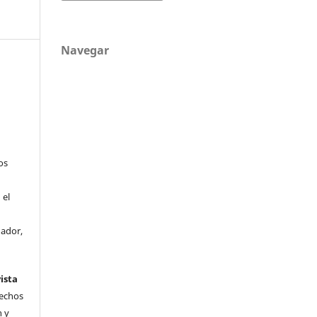
Navegar
os
 el
uador,
ista
rechos
n y