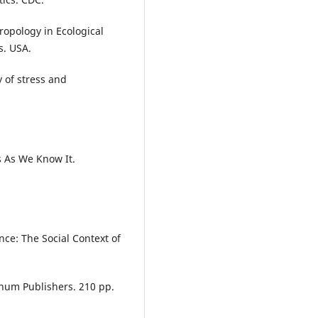
ropology in Ecological
s. USA.
 of stress and
s As We Know It.
ence: The Social Context of
num Publishers. 210 pp.