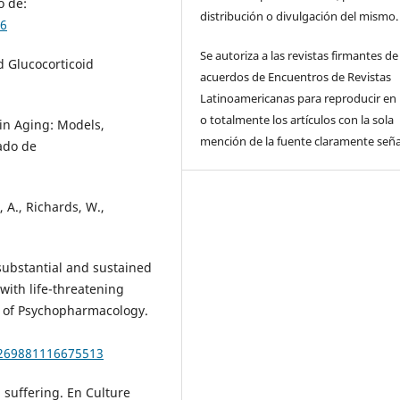
o de:
distribución o divulgación del mismo.
96
Se autoriza a las revistas firmantes de
d Glucocorticoid
acuerdos de Encuentros de Revistas
Latinoamericanas para reproducir en 
o totalmente los artículos con la sola
ain Aging: Models,
mención de la fuente claramente seña
ado de
, A., Richards, W.,
 substantial and sustained
with life-threatening
l of Psychopharmacology.
0269881116675513
 suffering. En Culture