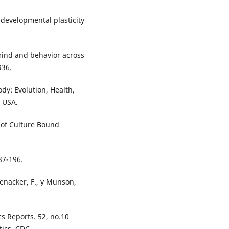
 developmental plasticity
 mind and behavior across
936.
dy: Evolution, Health,
 USA.
s of Culture Bound
87-196.
 Menacker, F., y Munson,
ics Reports. 52, no.10
tics. CDC.