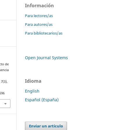
Información
Para lectores/as
Para autores/as
Para bibliotecarios/as
Open Journal Systems
acto de
uencia
Idioma
,
7
(3),
English
.596
Español (España)
Enviar un artículo