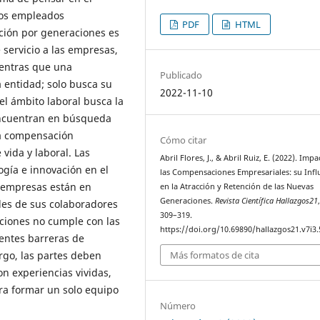
 los empleados
PDF
HTML
cción por generaciones es
 servicio a las empresas,
ientras que una
Publicado
a entidad; solo busca su
2022-11-10
el ámbito laboral busca la
 encuentran en búsqueda
na compensación
Cómo citar
vida y laboral. Las
Abril Flores, J., & Abril Ruiz, E. (2022). Imp
ogía e innovación en el
las Compensaciones Empresariales: su Infl
s empresas están en
en la Atracción y Retención de las Nuevas
Generaciones.
Revista Científica Hallazgos21
des de sus colaboradores
309–319.
aciones no cumple con las
https://doi.org/10.69890/hallazgos21.v7i3
entes barreras de
rgo, las partes deben
Más formatos de cita
n experiencias vividas,
ra formar un solo equipo
Número