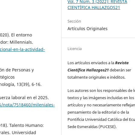
Vol. 7 Núm. 3 (2022): REVISTA
CIENTÍFICA HALLAZGOS21
Sección
Artículos Originales
2020). El entorno
dor: Millennials.
Licencia
ional-en-la-actividad-
Los artículos enviados a la
Revista
ión de Personas y
Científica Hallazgos21
deberán ser
atégicos
totalmente originales e inéditos.
ología, 13(39), 6-16.
Los autores son los responsables de l
uerza laboral en el 2025.
textos y las imágenes incluidas en los
5/nota/7518460/mileniales-
artículos y no necesariamente reflejan
pensamiento de la editorial o de la
Pontificia Universidad Católica del Ec
2018). Talento Humano:
Sede Esmeraldas (PUCESE).
ales. Universidad