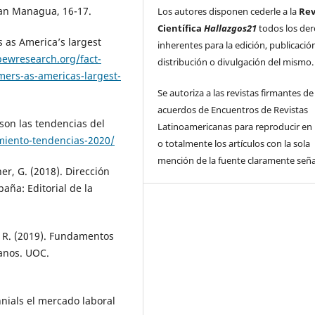
an Managua, 16-17.
Los autores disponen cederle a la
Rev
Científica
Hallazgos21
todos los de
s as America’s largest
inherentes para la edición, publicació
ewresearch.org/fact-
distribución o divulgación del mismo.
mers-as-americas-largest-
Se autoriza a las revistas firmantes de
acuerdos de Encuentros de Revistas
son las tendencias del
Latinoamericanas para reproducir en 
miento-tendencias-2020/
o totalmente los artículos con la sola
mención de la fuente claramente seña
er, G. (2018). Dirección
aña: Editorial de la
, R. (2019). Fundamentos
manos. UOC.
nials el mercado laboral