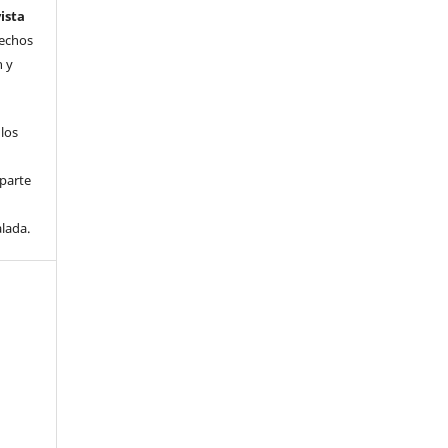
ista
rechos
n y
 los
parte
lada.