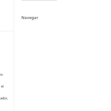
Navegar
os
 el
uador,