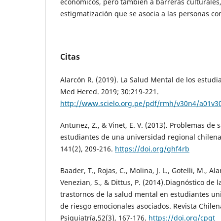
económicos, pero también a barreras culturales,
estigmatización que se asocia a las personas co
Citas
Alarcón R. (2019). La Salud Mental de los estudia
Med Hered. 2019; 30:219-221.
http://www.scielo.org.pe/pdf/rmh/v30n4/a01v3
Antunez, Z., & Vinet, E. V. (2013). Problemas de
estudiantes de una universidad regional chilena
141(2), 209-216.
https://doi.org/ghf4rb
Baader, T., Rojas, C., Molina, J. L., Gotelli, M., Ala
Venezian, S., & Dittus, P. (2014).Diagnóstico de 
trastornos de la salud mental en estudiantes univ
de riesgo emocionales asociados. Revista Chile
Psiquiatría,52(3), 167-176.
https://doi.org/cpgt