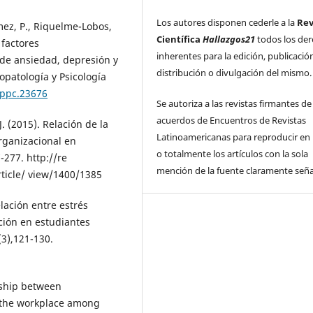
Los autores disponen cederle a la
Rev
mez, P., Riquelme-Lobos,
Científica
Hallazgos21
todos los de
 factores
inherentes para la edición, publicació
 de ansiedad, depresión y
distribución o divulgación del mismo.
copatología y Psicología
rppc.23676
Se autoriza a las revistas firmantes de
acuerdos de Encuentros de Revistas
J. (2015). Relación de la
Latinoamericanas para reproducir en 
rganizacional en
o totalmente los artículos con la sola
-277. http://re
mención de la fuente claramente seña
ticle/ view/1400/1385
elación entre estrés
ción en estudiantes
(3),121-130.
nship between
n the workplace among