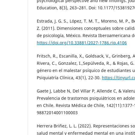
psychological perspective and new findings. Jou
Education, 8(3), 263–281. Doi: 10.1177/1538192
Estrada, J. G. S., López, T. M. T., Moreno, M. P., B
Z. (2011). Dimensiones conceptuales sobre calid
de psicología, México. Revista Iberoamericana de
https://doi.org/10.33881/2027-1786.rip.4106
Fritsch, R., Escanilla, X., Goldsack, V., Grinberg, A
Rivera, C., Gonzalez, I.,Sepúlveda, R., & Rojas, G
género en el malestar psíquico de estudiantes un
Psiquiatría Clínica, 43(1), 22-30.
https://tinyurl
Gaete J, Labbe N, Del Villar P, Allende C, & Valen
Prevalencia de trastornos psiquiátricos en adole
en Chile. Revista Médica de Chile, 142(11):1377-
98872014001100003
Herrera Briñez, L. L. (2022). Representaciones so
salud mental y enfermedad mental en una insti