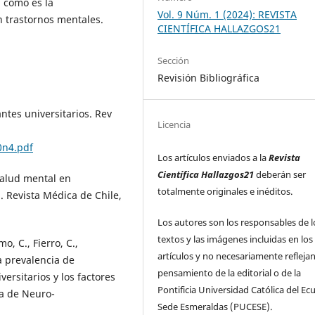
 como es la
Vol. 9 Núm. 1 (2024): REVISTA
n trastornos mentales.
CIENTÍFICA HALLAZGOS21
Sección
Revisión Bibliográfica
ntes universitarios. Rev
Licencia
0n4.pdf
Los artículos enviados a la
Revista
Científica Hallazgos21
deberán ser
 salud mental en
totalmente originales e inéditos.
. Revista Médica de Chile,
Los autores son los responsables de l
textos y las imágenes incluidas en los
mo, C., Fierro, C.,
artículos y no necesariamente reflejan
la prevalencia de
pensamiento de la editorial o de la
ersitarios y los factores
Pontificia Universidad Católica del Ec
na de Neuro-
Sede Esmeraldas (PUCESE).