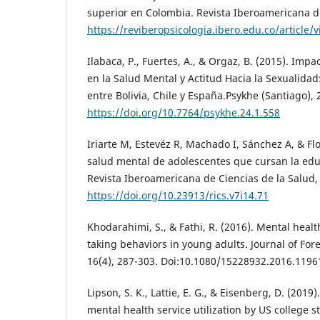
superior en Colombia. Revista Iberoamericana de 
https://reviberopsicologia.ibero.edu.co/article/
Ilabaca, P., Fuertes, A., & Orgaz, B. (2015). Impa
en la Salud Mental y Actitud Hacia la Sexualida
entre Bolivia, Chile y España.Psykhe (Santiago), 2
https://doi.org/10.7764/psykhe.24.1.558
Iriarte M, Estevéz R, Machado I, Sánchez A, & Flo
salud mental de adolescentes que cursan la edu
Revista Iberoamericana de Ciencias de la Salud, 
https://doi.org/10.23913/rics.v7i14.71
Khodarahimi, S., & Fathi, R. (2016). Mental health
taking behaviors in young adults. Journal of For
16(4), 287-303. Doi:10.1080/15228932.2016.1196
Lipson, S. K., Lattie, E. G., & Eisenberg, D. (2019
mental health service utilization by US college s