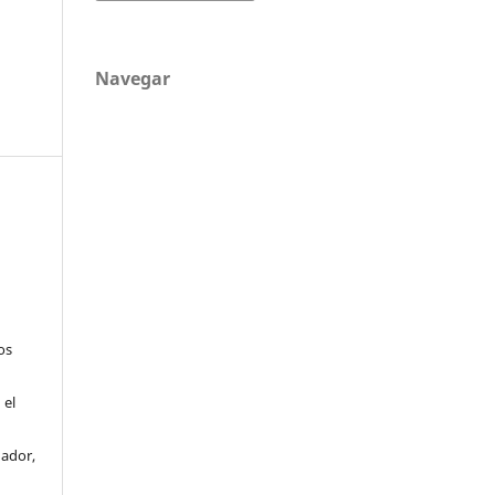
Navegar
os
 el
uador,