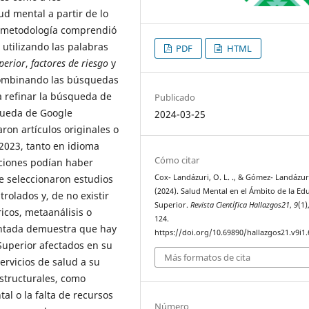
d mental a partir de lo
a metodología comprendió
utilizando las palabras
PDF
HTML
perior
,
factores de riesgo
y
combinando las búsquedas
 refinar la búsqueda de
Publicado
queda de Google
2024-03-25
on artículos originales o
 2023, tanto en idioma
Cómo citar
aciones podían haber
se seleccionaron estudios
Cox- Landázuri, O. L. ., & Gómez- Landázuri, 
(2024). Salud Mental en el Ámbito de la Ed
rolados y, de no existir
Superior.
Revista Científica Hallazgos21
,
9
(1)
icos, metaanálisis o
124.
sentada demuestra que hay
https://doi.org/10.69890/hallazgos21.v9i1
uperior afectados en su
Más formatos de cita
rvicios de salud a su
estructurales, como
al o la falta de recursos
Número