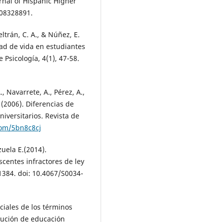
rnal of Hispanic Higher
708328891.
eltrán, C. A., & Núñez, E.
ad de vida en estudiantes
 Psicología, 4(1), 47-58.
., Navarrete, A., Pérez, A.,
. (2006). Diferencias de
iversitarios. Revista de
.com/5bn8c8cj
zuela E.(2014).
scentes infractores de ley
1384. doi: 10.4067/S0034-
ciales de los términos
tución de educación