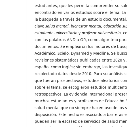
estudiantes, que les permita comprender su salu
encontrado en varios estudios sobre el tema. L
la búsqueda a través de un estudio documental, 
clave
salud mental
,
bienestar mental
,
educación su
estudiante
universitario
y
profesor universitario
, 
con las palabras AND u OR, como algoritmo para
documentos. Se emplearon los motores de bús
Académico, Scielo, Dynamed y Medline. Se buscar
revisiones sistemáticas publicadas entre 2020 y
español como inglés; sin embargo, las investig
recolectado datos desde 2010. Para su análisis 
que fueran prospectivos, estudios aleatorios cont
sobre el tema, se escogieron estudios multicéntr
retrospectivos. La evidencia internacional pre
muchos estudiantes y profesores de Educación S
salud mental que no siempre hacen uso de los se
disposición. Este hecho es asociado a barreras 
pueden ser la escasez de servicios de salud ment