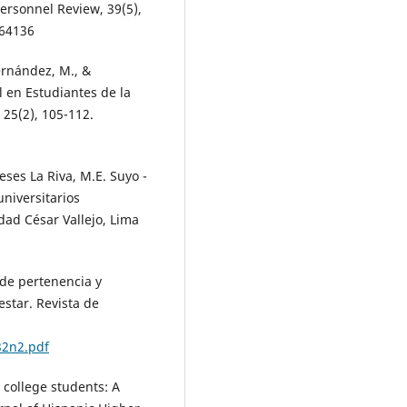
Personnel Review, 39(5),
064136
Hernández, M., &
 en Estudiantes de la
 25(2), 105-112.
eses La Riva, M.E. Suyo -
universitarios
dad César Vallejo, Lima
 de pertenencia y
star. Revista de
32n2.pdf
a college students: A