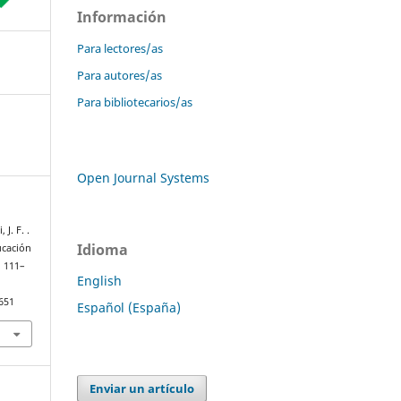
Información
Para lectores/as
Para autores/as
Para bibliotecarios/as
Open Journal Systems
J. F. .
Idioma
ucación
, 111–
English
.651
Español (España)
Enviar un artículo