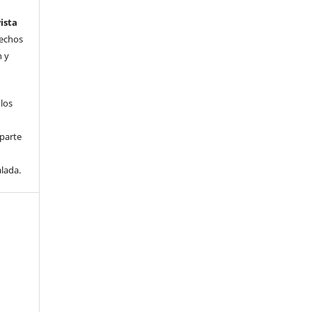
ista
rechos
n y
 los
parte
lada.