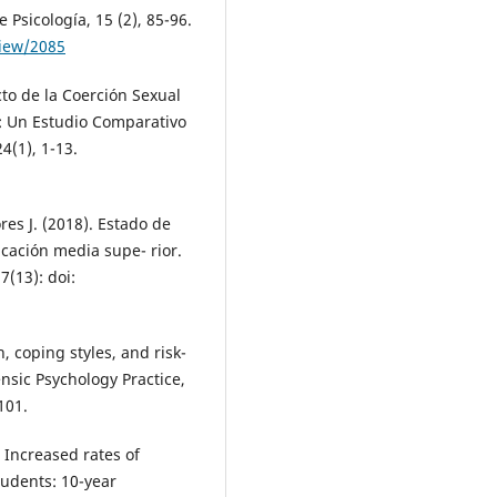
Psicología, 15 (2), 85-96.
view/2085
cto de la Coerción Sexual
d: Un Estudio Comparativo
4(1), 1-13.
res J. (2018). Estado de
cación media supe- rior.
7(13): doi:
, coping styles, and risk-
ensic Psychology Practice,
101.
). Increased rates of
tudents: 10-year