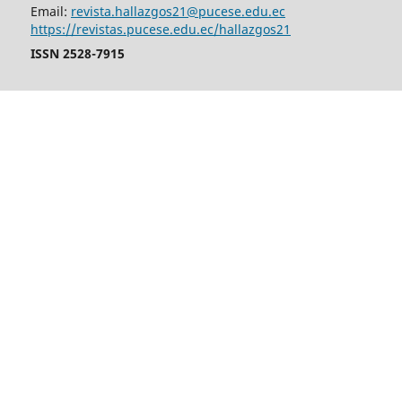
Email:
revista.hallazgos21@pucese.edu.ec
https://revistas.pucese.edu.ec/hallazgos21
ISSN 2528-7915