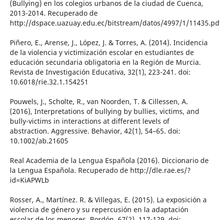
(Bullying) en los colegios urbanos de la ciudad de Cuenca,
2013-2014. Recuperado de
http://dspace.uazuay.edu.ec/bitstream/datos/4997/1/11435.pd
Piñero, E., Arense, J., López, J. & Torres, A. (2014). Incidencia
de la violencia y victimización escolar en estudiantes de
educación secundaria obligatoria en la Región de Murcia.
Revista de Investigación Educativa, 32(1), 223-241. doi:
10.6018/rie.32.1.154251
Pouwels, J., Scholte, R., van Noorden, T. & Cillessen, A.
(2016), Interpretations of bullying by bullies, victims, and
bully-victims in interactions at different levels of
abstraction. Aggressive. Behavior, 42(1), 54–65. doi:
10.1002/ab.21605
Real Academia de la Lengua Española (2016). Diccionario de
la Lengua Española. Recuperado de http://dle.rae.es/?
id=KiAPWLb
Rosser, A., Martínez. R. & Villegas, E. (2015). La exposición a
violencia de género y su repercusión en la adaptación
escolar de los menores. Bordón, 67(2), 117-129. doi: