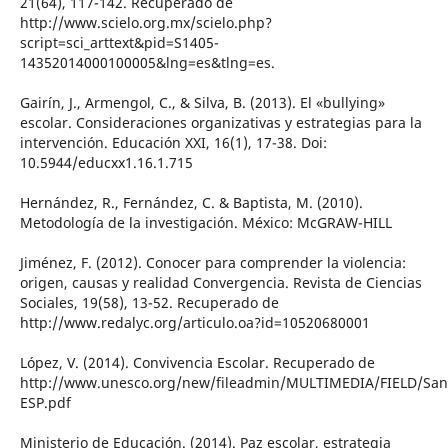
21(64), 117-142. Recuperado de
http://www.scielo.org.mx/scielo.php?
script=sci_arttext&pid=S1405-
14352014000100005&lng=es&tlng=es.
Gairín, J., Armengol, C., & Silva, B. (2013). El «bullying»
escolar. Consideraciones organizativas y estrategias para la
intervención. Educación XXI, 16(1), 17-38. Doi:
10.5944/educxx1.16.1.715
Hernández, R., Fernández, C. & Baptista, M. (2010).
Metodología de la investigación. México: McGRAW-HILL
Jiménez, F. (2012). Conocer para comprender la violencia:
origen, causas y realidad Convergencia. Revista de Ciencias
Sociales, 19(58), 13-52. Recuperado de
http://www.redalyc.org/articulo.oa?id=10520680001
López, V. (2014). Convivencia Escolar. Recuperado de
http://www.unesco.org/new/fileadmin/MULTIMEDIA/FIELD/San
ESP.pdf
Ministerio de Educación. (2014). Paz escolar, estrategia