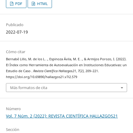
PDF
HTML
Publicado
2022-07-19
Cómo citar
Bernabé Lillo, M. de los L. ., Espinoza Ávila, M. E. ., & Armijos Porozo, I. (2022).
El Índex como Herramienta de Autoevaluación en Instituciones Educativas: un
Estudio de Caso .
Revista Científica Hallazgos21
,
7
(2), 209–221.
https://doi.org/10.69890/hallazgos21.v7i2.579
Más formatos de cita
Número
Vol. 7 Núm. 2 (2022): REVISTA CIENTÍFICA HALLAZGOS21
Sección