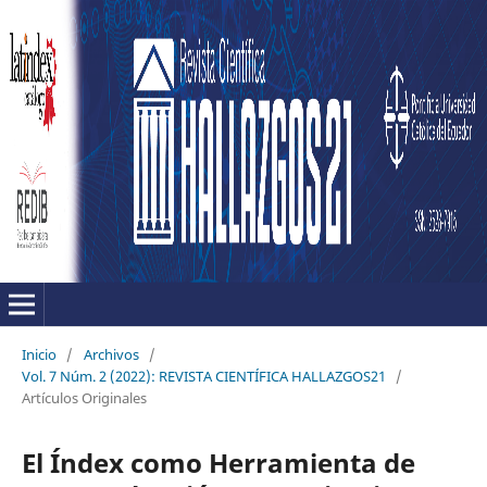
Inicio
/
Archivos
/
Vol. 7 Núm. 2 (2022): REVISTA CIENTÍFICA HALLAZGOS21
/
Artículos Originales
El Índex como Herramienta de