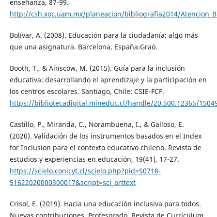
enseñanza, 87-99.
http://csh.xoc.uam.mx/planeacion/bibliografia2014/Atencion
Bolívar, A. (2008). Educación para la ciudadanía: algo más
que una asignatura. Barcelona, España:Graó.
Booth, T., & Ainscow, M. (2015). Guía para la inclusión
educativa: desarrollando el aprendizaje y la participación en
los centros escolares. Santiago, Chile: CSIE-FCF.
https://bibliotecadigital.mineduc.cl/handle/20.500.12365/1504
Castillo, P., Miranda, C., Norambuena, I., & Galloso, E.
(2020). Validación de los instrumentos basados en el Index
for Inclusion para el contexto educativo chileno. Revista de
estudios y experiencias en educación, 19(41), 17-27.
https://scielo.conicyt.cl/scielo.php?pid=S0718-
51622020000300017&script=sci_arttext
Crisol, E. (2019). Hacia una educación inclusiva para todos.
Nuevas contribuciones. Profesorado. Revista de Currículum