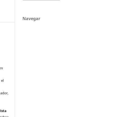
Navegar
os
 el
uador,
ista