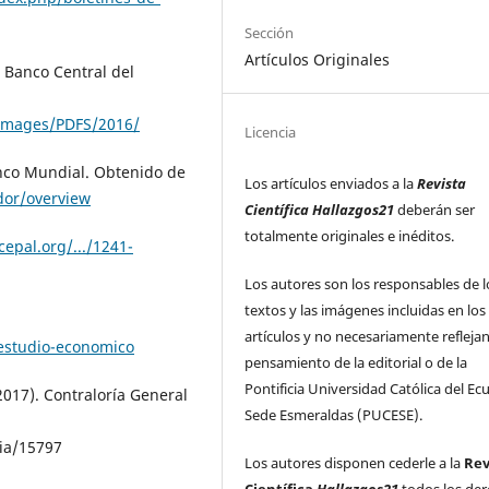
Sección
Artículos Originales
 Banco Central del
/images/PDFS/2016/
Licencia
nco Mundial. Obtenido de
Los artículos enviados a la
Revista
dor/overview
Científica Hallazgos21
deberán ser
totalmente originales e inéditos.
epal.org/.../1241-
Los autores son los responsables de l
textos y las imágenes incluidas en los
artículos y no necesariamente reflejan
estudio-economico
pensamiento de la editorial o de la
Pontificia Universidad Católica del Ec
2017). Contraloría General
Sede Esmeraldas (PUCESE).
ia/15797
Los autores disponen cederle a la
Rev