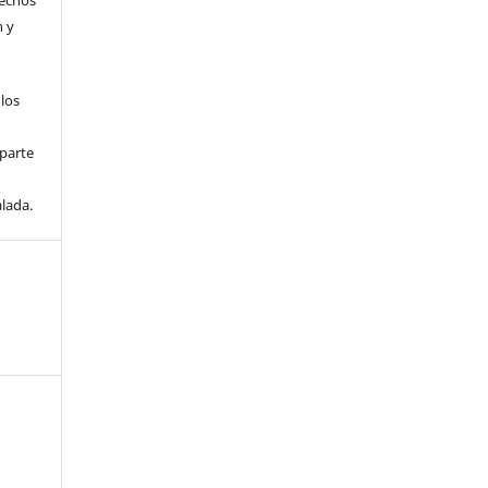
rechos
n y
 los
parte
lada.