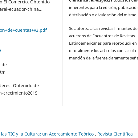
Científica
Hallazgos21
todos los de
io El Comercio. Obtenido
inherentes para la edición, publicació
ral-ecuador-china...
distribución o divulgación del mismo.
Se autoriza a las revistas firmantes de
ion+de+cuentas+v3.pdf
acuerdos de Encuentros de Revistas
Latinoamericanas para reproducir en 
o totalmente los artículos con la sola
/
mención de la fuente claramente seña
o de
htm
íderes. Obtenido de
on-crecimiento2015
 las TIC y la Cultura: un Acercamiento Teórico
,
Revista Científica