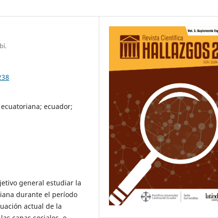
bí.
238
 ecuatoriana; ecuador;
etivo general estudiar la
iana durante el período
tuación actual de la
las capas sociales, e