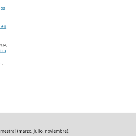
los
l en
ega,
fica
s
,
imestral (marzo, julio, noviembre).