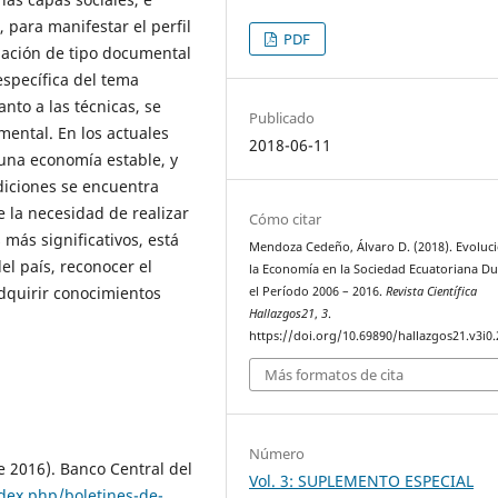
, para manifestar el perfil
PDF
igación de tipo documental
específica del tema
nto a las técnicas, se
Publicado
mental. En los actuales
2018-06-11
una economía estable, y
diciones se encuentra
e la necesidad de realizar
Cómo citar
 más significativos, está
Mendoza Cedeño, Álvaro D. (2018). Evoluc
el país, reconocer el
la Economía en la Sociedad Ecuatoriana D
dquirir conocimientos
el Período 2006 – 2016.
Revista Científica
Hallazgos21
,
3
.
https://doi.org/10.69890/hallazgos21.v3i0
Más formatos de cita
Número
 2016). Banco Central del
Vol. 3: SUPLEMENTO ESPECIAL
dex.php/boletines-de-