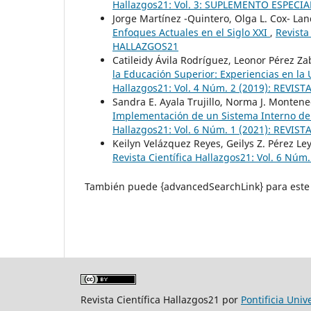
Hallazgos21: Vol. 3: SUPLEMENTO ESPECIA
Jorge Martínez -Quintero, Olga L. Cox- La
Enfoques Actuales en el Siglo XXI
,
Revista
HALLAZGOS21
Catileidy Ávila Rodríguez, Leonor Pérez Za
la Educación Superior: Experiencias en l
Hallazgos21: Vol. 4 Núm. 2 (2019): REVI
Sandra E. Ayala Trujillo, Norma J. Monten
Implementación de un Sistema Interno de
Hallazgos21: Vol. 6 Núm. 1 (2021): REVI
Keilyn Velázquez Reyes, Geilys Z. Pérez Le
Revista Científica Hallazgos21: Vol. 6 Nú
También puede {advancedSearchLink} para este 
Revista Científica Hallazgos21 por
Pontificia Uni