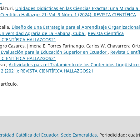
L
ndázuri,
Unidades Didácticas en las Ciencias Exactas: una Mirada a 
 Científica Hallazgos21: Vol. 9 Núm. 1 (2024): REVISTA CIENTÍFICA
balla,
Diseño de una Estrategia para el Aprendizaje Organizaciona
a Universidad Agraria de La Habana, Cuba
,
Revista Científica
STA CIENTÍFICA HALLAZGOS21
egro Cazares, Jimena E. Torres Farinango, Carlos W. Chavarrera Ort
 Evaluación para la Educación Superior en Ecuador
,
Revista Cientí
STA CIENTÍFICA HALLAZGOS21
yva ,
Actividades para el Tratamiento de los Contenidos Lingüístico
m. 2 (2021): REVISTA CIENTÍFICA HALLAZGOS21
artículo.
versidad Católica del Ecuador, Sede Esmeraldas.
Periodicidad: cuatr